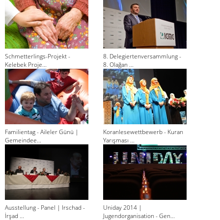
Schmetterlings-Projekt -
8. Delegiertenversammlung -
Kelebek Proje...
8. Olağan ...
Familientag - Aileler Günü |
Koranlesewettbewerb - Kuran
Gemeindee...
Yarışması ...
Ausstellung - Panel | Irschad -
Uniday 2014 |
İrşad ...
Jugendorganisation - Gen...