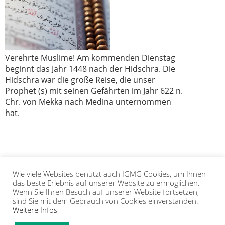
Verehrte Muslime! Am kommenden Dienstag
beginnt das Jahr 1448 nach der Hidschra. Die
Hidschra war die große Reise, die unser
Prophet (s) mit seinen Gefährten im Jahr 622 n.
Chr. von Mekka nach Medina unternommen
hat.
Wie viele Websites benutzt auch IGMG Cookies, um Ihnen
1
2
das beste Erlebnis auf unserer Website zu ermöglichen.
Wenn Sie Ihren Besuch auf unserer Website fortsetzen,
sind Sie mit dem Gebrauch von Cookies einverstanden.
Weitere Infos
IGMG
PRESSE
KORAN
GALERIE
KONTAKT
MITGLIEDSCHAFT
INTRANET
TIP