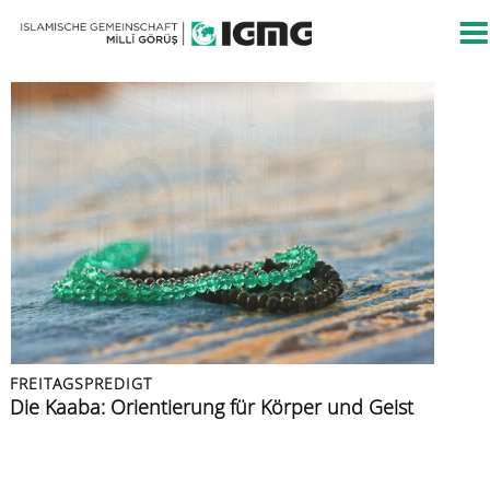
FREITAGSPREDIGT
FREITAGSPREDIGT
PRESSEMITTEILUNG
FREITAGSPREDIGT
FREITAGSPREDIGT
Islamische Kultur
Die Kaaba: Orientierung für Körper und Geist
Islamische Gemeinschaft verurteilt Angriff auf
Azan: der Ruf zur Zeugenschaft
Muslime im Urlaub
Berliner CSD