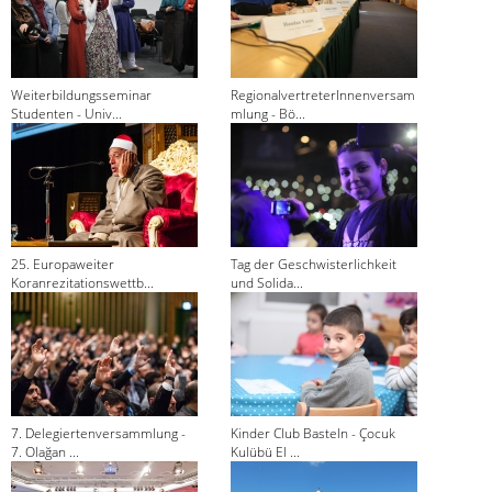
Weiterbildungsseminar
RegionalvertreterInnenversam
Studenten - Univ...
mlung - Bö...
25. Europaweiter
Tag der Geschwisterlichkeit
Koranrezitationswettb...
und Solida...
7. Delegiertenversammlung -
Kinder Club Basteln - Çocuk
7. Olağan ...
Kulübü El ...