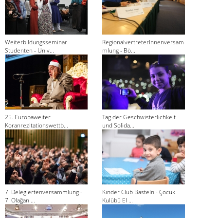
Weiterbildungsseminar
RegionalvertreterInnenversam
Studenten - Univ...
mlung - Bö...
25. Europaweiter
Tag der Geschwisterlichkeit
Koranrezitationswettb...
und Solida...
7. Delegiertenversammlung -
Kinder Club Basteln - Çocuk
7. Olağan ...
Kulübü El ...