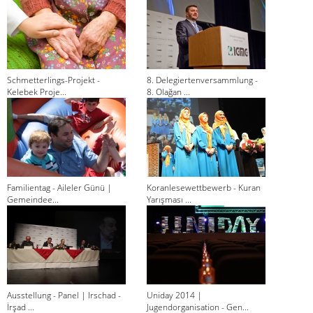
Schmetterlings-Projekt -
8. Delegiertenversammlung -
Kelebek Proje...
8. Olağan ...
Familientag - Aileler Günü |
Koranlesewettbewerb - Kuran
Gemeindee...
Yarışması ...
Ausstellung - Panel | Irschad -
Uniday 2014 |
İrşad ...
Jugendorganisation - Gen...