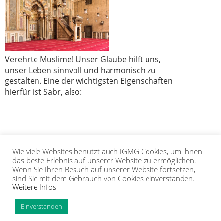
Verehrte Muslime! Unser Glaube hilft uns,
unser Leben sinnvoll und harmonisch zu
gestalten. Eine der wichtigsten Eigenschaften
hierfür ist Sabr, also:
Wie viele Websites benutzt auch IGMG Cookies, um Ihnen
1
2
3
4
5
das beste Erlebnis auf unserer Website zu ermöglichen.
Wenn Sie Ihren Besuch auf unserer Website fortsetzen,
sind Sie mit dem Gebrauch von Cookies einverstanden.
Weitere Infos
IGMG
PRESSE
KORAN
GALERIE
KONTAKT
MITGLIEDSCHAFT
INTRANET
TIP
Einverstanden
Copyright Islamische Gemeinschaft Millî Görüş e.V. |
Impressum
|