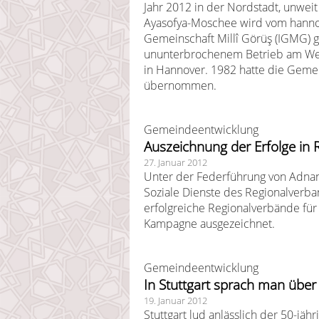
Jahr 2012 in der Nordstadt, unwei
Ayasofya-Moschee wird vom hannov
Gemeinschaft Millî Görüş (IGMG) g
ununterbrochenem Betrieb am We
in Hannover. 1982 hatte die Geme
übernommen.
Gemeindeentwicklung
Auszeichnung der Erfolge in 
27. Januar 2012
Unter der Federführung von Adnan
Soziale Dienste des Regionalverb
erfolgreiche Regionalverbände für
Kampagne ausgezeichnet.
Gemeindeentwicklung
In Stuttgart sprach man übe
19. Januar 2012
Stuttgart lud anlässlich der 50-jä