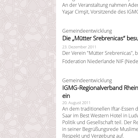
An der Veranstaltung nahmen Adem
Yaşar Cimşit, Vorsitzende des IGM
Gemeindeentwicklung
Die „Mütter Srebrenicas“ be
23. Dezember 2011
Der Verein "Mütter Srebrenicas",
Föderation Niederlande NIF (Neder
Gemeindeentwicklung
IGMG-Regionalverband Rhein
ein
20. August 2011
An dem traditionellen Iftar-Esse
Saar im Best Western Hotel in Lud
Politik und Gesellschaft teil. Der 
in seiner Begrüßungsrede Muslim
Respekt und Vergebung auf.