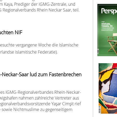
 Kaya, Prediger der IGMG-Zentrale, und
G Regionalverbands Rhein Neckar Saar, teil.
suchten NIF
 besuchte vergangene Woche die Islamische
landse Islamitische Federatie).
-Neckar-Saar lud zum Fastenbrechen
n des IGMG-Regionalverbandes Rhein-Neckar-
wigshafen nahmen zahlreiche Vertreter aus
Regionalverbandsvorsitzende Yaşar Cimşit rief
e sowie Nichtmuslime zu gegenseitigem