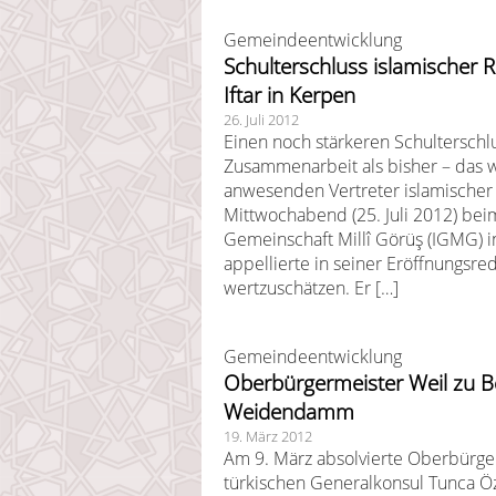
Gemeindeentwicklung
Schulterschluss islamischer
Iftar in Kerpen
26. Juli 2012
Einen noch stärkeren Schulterschl
Zusammenarbeit als bisher – das 
anwesenden Vertreter islamischer
Mittwochabend (25. Juli 2012) beim
Gemeinschaft Millî Görüş (IGMG) i
appellierte in seiner Eröffnungsr
wertzuschätzen. Er […]
Gemeindeentwicklung
Oberbürgermeister Weil zu 
Weidendamm
19. März 2012
Am 9. März absolvierte Oberbürg
türkischen Generalkonsul Tunca 