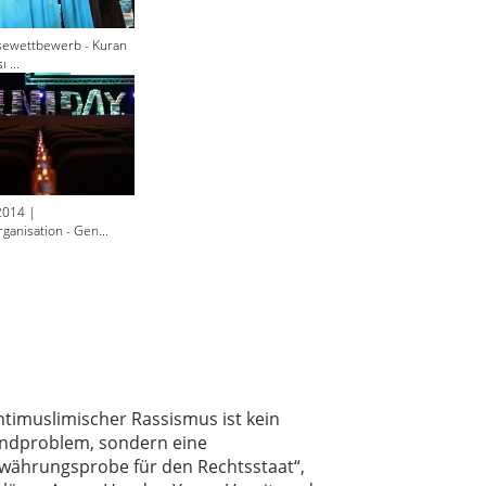
sewettbewerb - Kuran
 ...
2014 |
ganisation - Gen...
ntimuslimischer Rassismus ist kein
ndproblem, sondern eine
währungsprobe für den Rechtsstaat“,