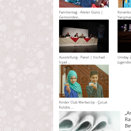
Familientag - Aileler Günü |
Koranle
Gemeindee...
Yarışması
Ausstellung - Panel | Irschad -
Uniday 
İrşad ...
Jugendor
Kinder Club Werbeclip - Çocuk
Kulübü ...
„A
Ra
Be