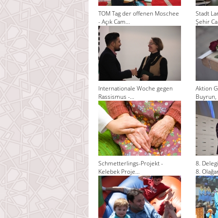
TOM Tag der offenen Moschee
Stadt La
- Açık Cam...
Şehir Cam
Internationale Woche gegen
Aktion G
Rassismus -...
Buyrun, 
Schmetterlings-Projekt -
8. Dele
Kelebek Proje...
8. Olağan