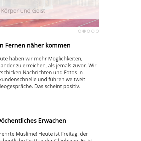
r Körper und Geist
urteilt Angriff auf Berliner CSD
haft
en Fernen näher kommen
ute haben wir mehr Möglichkeiten,
nander zu erreichen, als jemals zuvor. Wir
rschicken Nachrichten und Fotos in
kundenschnelle und führen weltweit
deogespräche. Das scheint positiv.
wöchentliches Erwachen
rehrte Muslime! Heute ist Freitag, der
chentliche Festtag der Gläubigen. Es ist