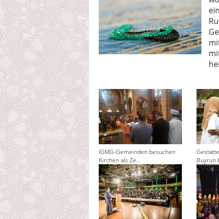
ei
Ru
Ge
mi
mi
he
IGMG-Gemeinden besuchen
Gestatt
Kirchen als Ze...
Buyrun 