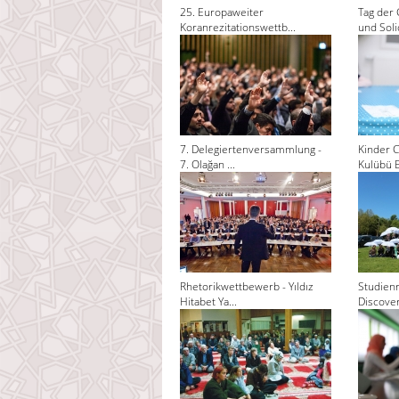
25. Europaweiter
Tag der 
Koranrezitationswettb...
und Solid
7. Delegiertenversammlung -
Kinder C
7. Olağan ...
Kulübü El
Rhetorikwettbewerb - Yıldız
Studienr
Hitabet Ya...
Discoveri