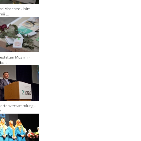
nd Moschee - İsim
ii ...
estatten Muslim -
ben ...
giertenversammlung -
 ...