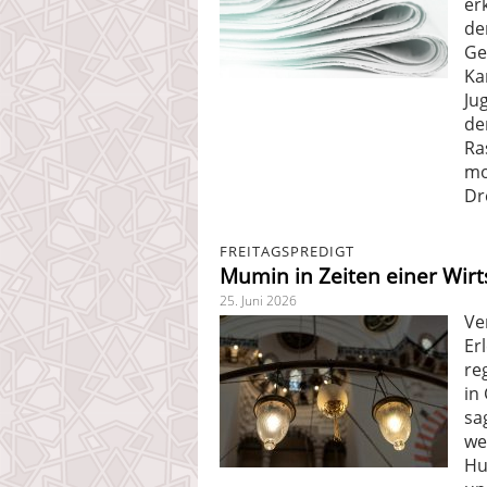
er
de
Ge
Ka
Ju
de
Ra
mo
Dr
FREITAGSPREDIGT
Mumin in Zeiten einer Wirt
25. Juni 2026
Ve
Er
re
in
sa
we
Hu