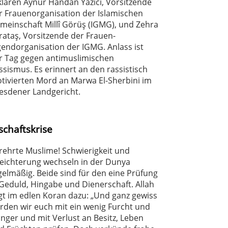
klären Aynur Handan Yazıcı, Vorsitzende
r Frauenorganisation der Islamischen
meinschaft Millî Görüş (IGMG), und Zehra
rataş, Vorsitzende der Frauen-
gendorganisation der IGMG. Anlass ist
r Tag gegen antimuslimischen
ssismus. Es erinnert an den rassistisch
tivierten Mord an Marwa El-Sherbini im
esdener Landgericht.
schaftskrise
rehrte Muslime! Schwierigkeit und
leichterung wechseln in der Dunya
gelmäßig. Beide sind für den eine Prüfung
 Geduld, Hingabe und Dienerschaft. Allah
gt im edlen Koran dazu: „Und ganz gewiss
rden wir euch mit ein wenig Furcht und
nger und mit Verlust an Besitz, Leben