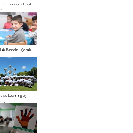
Geschwisterlichkeit
a...
lub Basteln - Çocuk
 ...
eise Learning by
ng -...