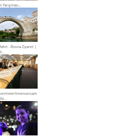
n Yarışması...
ahrt - Bosna Ziyaret |
...
lvertreterInnenversam
Bö...