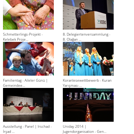
Schmetterlings-Projekt -
8. Delegiertenversammlung -
Kelebek Proje...
8. Olağan ...
Familientag - Aileler Günü |
Koranlesewettbewerb - Kuran
Gemeindee...
Yarışması ...
Ausstellung - Panel | Irschad -
Uniday 2014 |
İrşad ...
Jugendorganisation - Gen...