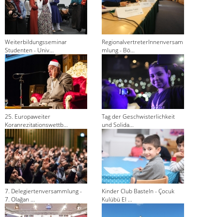
Weiterbildungsseminar
RegionalvertreterInnenversam
Studenten - Univ...
mlung - Bö...
25. Europaweiter
Tag der Geschwisterlichkeit
Koranrezitationswettb...
und Solida...
7. Delegiertenversammlung -
Kinder Club Basteln - Çocuk
7. Olağan ...
Kulübü El ...