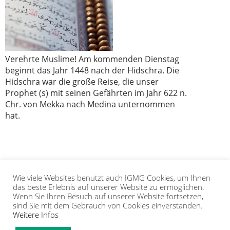
Verehrte Muslime! Am kommenden Dienstag
beginnt das Jahr 1448 nach der Hidschra. Die
Hidschra war die große Reise, die unser
Prophet (s) mit seinen Gefährten im Jahr 622 n.
Chr. von Mekka nach Medina unternommen
hat.
Wie viele Websites benutzt auch IGMG Cookies, um Ihnen
1
2
3
›
»
das beste Erlebnis auf unserer Website zu ermöglichen.
Wenn Sie Ihren Besuch auf unserer Website fortsetzen,
sind Sie mit dem Gebrauch von Cookies einverstanden.
Weitere Infos
IGMG
PRESSE
KORAN
GALERIE
KONTAKT
MITGLIEDSCHAFT
INTRANET
TIP