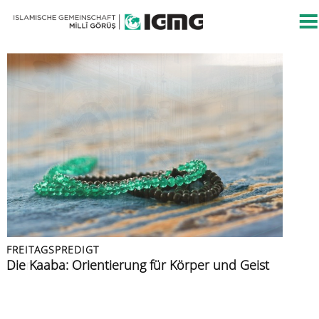
FREITAGSPREDIGT
FREITAGSPREDIGT
PRESSEMITTEILUNG
FREITAGSPREDIGT
FREITAGSPREDIGT
Islamische Kultur
Die Kaaba: Orientierung für Körper und Geist
Islamische Gemeinschaft verurteilt Angriff auf
Azan: der Ruf zur Zeugenschaft
Muslime im Urlaub
Berliner CSD