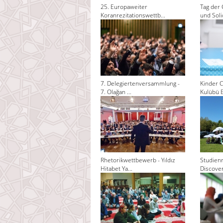
25. Europaweiter
Tag der 
Koranrezitationswettb...
und Solid
7. Delegiertenversammlung -
Kinder C
7. Olağan ...
Kulübü El
Rhetorikwettbewerb - Yıldız
Studienr
Hitabet Ya...
Discoveri