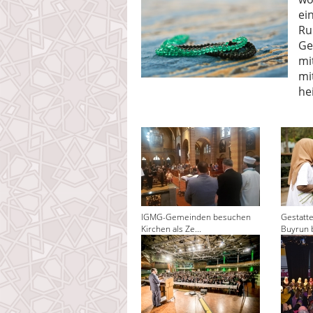
ei
Ru
Ge
mi
mi
he
IGMG-Gemeinden besuchen
Gestatt
Kirchen als Ze...
Buyrun 