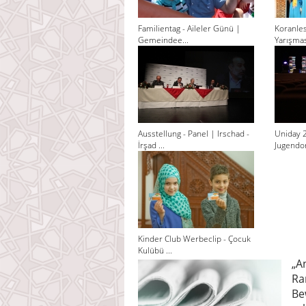
Familientag - Aileler Günü |
Koranle
Gemeindee...
Yarışması
Ausstellung - Panel | Irschad -
Uniday 
İrşad ...
Jugendor
Kinder Club Werbeclip - Çocuk
Kulübü ...
„A
Ra
Be