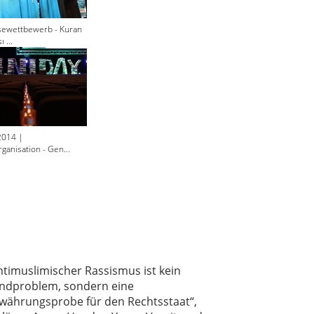
sewettbewerb - Kuran
 ...
2014 |
ganisation - Gen...
ntimuslimischer Rassismus ist kein
ndproblem, sondern eine
währungsprobe für den Rechtsstaat“,