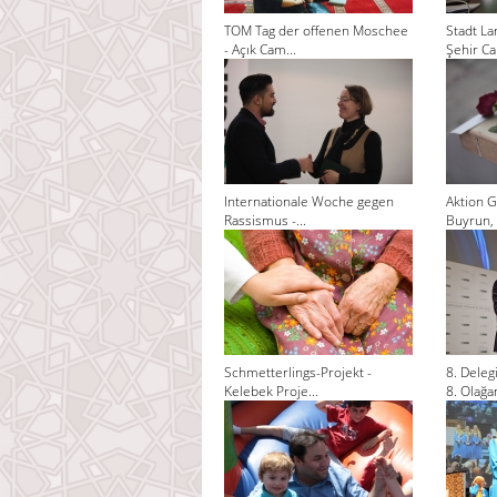
TOM Tag der offenen Moschee
Stadt La
- Açık Cam...
Şehir Cam
Internationale Woche gegen
Aktion G
Rassismus -...
Buyrun, 
Schmetterlings-Projekt -
8. Dele
Kelebek Proje...
8. Olağan