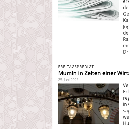
er
de
Ge
Ka
Ju
de
Ra
mo
Dr
FREITAGSPREDIGT
Mumin in Zeiten einer Wirt
25. Juni 2026
Ve
Er
re
in
sa
we
Hu