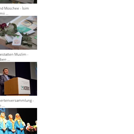
nd Moschee - İsim
ii ...
estatten Muslim -
ben ...
giertenversammlung -
 ...