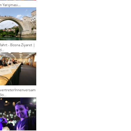
n Yarışması...
ahrt - Bosna Ziyaret |
...
lvertreterInnenversam
Bö...