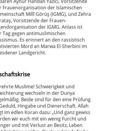
klären Aynur Handan Yazıcı, Vorsitzende
r Frauenorganisation der Islamischen
meinschaft Millî Görüş (IGMG), und Zehra
rataş, Vorsitzende der Frauen-
gendorganisation der IGMG. Anlass ist
r Tag gegen antimuslimischen
ssismus. Es erinnert an den rassistisch
tivierten Mord an Marwa El-Sherbini im
esdener Landgericht.
schaftskrise
rehrte Muslime! Schwierigkeit und
leichterung wechseln in der Dunya
gelmäßig. Beide sind für den eine Prüfung
 Geduld, Hingabe und Dienerschaft. Allah
gt im edlen Koran dazu: „Und ganz gewiss
rden wir euch mit ein wenig Furcht und
nger und mit Verlust an Besitz, Leben