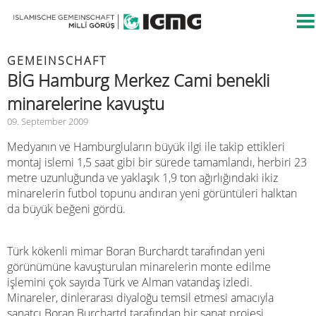
GEMEINSCHAFT
BİG Hamburg Merkez Cami benekli
minarelerine kavuştu
09. September 2009
Medyanın ve Hamburgluların büyük ilgi ile takip ettikleri
montaj islemi 1,5 saat gibi bir sürede tamamlandı, herbiri 23
metre uzunluğunda ve yaklaşık 1,9 ton ağırlığındaki ikiz
minarelerin futbol topunu andıran yeni görüntüleri halktan
da büyük beğeni gördü.
Türk kökenli mimar Boran Burchardt tarafından yeni
görünümüne kavuşturulan minarelerin monte edilme
işlemini çok sayıda Türk ve Alman vatandaş izledi.
Minareler, dinlerarası diyaloğu temsil etmesi amacıyla
sanatcı Boran Burchartd tarafından bir sanat projesi