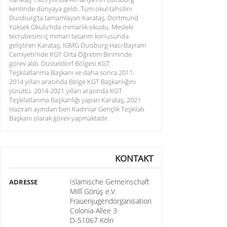
kentinde dünyaya geldi. Tüm okul tahsilini
Duisburg’ta tamamlayan Karataş, Dortmund
Yüksek Okulu’nda mimarlık okudu. Mesleki
tecrübesini iç mimari tasarım konusunda
geliştiren Karataş, IGMG Duisburg Hacı Bayram
Cemiyetii’nde KGT Orta Öğretim Biriminde
görev aldı. Düsseldorf Bölgesi KGT
Teşkilatlanma Başkanı ve daha sonra 2011-
2014 yılları arasında Bölge KGT Başkanlığını
yürüttü. 2014-2021 yılları arasında KGT
Teşkilatlanma Başkanlığı yapan Karataş, 2021
Haziran ayından beri Kadınlar Gençlik Teşkilatı
Başkanı olarak görev yapmaktadır.
KONTAKT
Islamische Gemeinschaft
ADRESSE
Millî Görüş e.V.
Frauenjugendorganisation
Colonia-Allee 3
D-51067 Köln