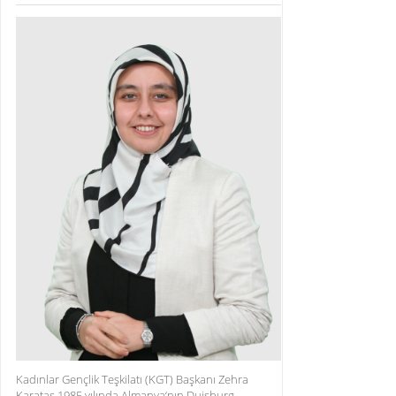
Kadınlar Gençlik Teşkilatı (KGT) Başkanı Zehra
Karataş 1985 yılında Almanya‘nın Duisburg