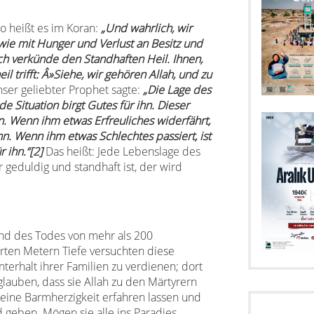
So heißt es im Koran:
„
Und wahrlich, wir
ie mit Hunger und Verlust an Besitz und
 verkünde den Standhaften Heil. Ihnen,
l trifft: Â»Siehe, wir gehören Allah, und zu
er geliebter Prophet sagte:
„Die Lage des
 Situation birgt Gutes für ihn. Dieser
n. Wenn ihm etwas Erfreuliches widerfährt,
 ihn. Wenn ihm etwas Schlechtes passiert, ist
r ihn.“
[2]
Das heißt: Jede Lebenslage des
 geduldig und standhaft ist, der wird
rund des Todes von mehr als 200
rten Metern Tiefe versuchten diese
rhalt ihrer Familien zu verdienen; dort
glauben, dass sie Allah zu den Märtyrern
seine Barmherzigkeit erfahren lassen und
 geben. Mögen sie alle ins Paradies