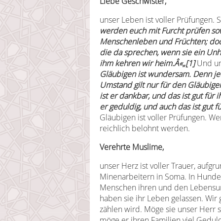
Liebe Geschwister,
unser Leben ist voller Prüfungen. 
werden euch mit Furcht prüfen sow
Menschenleben und Früchten; doch
die da sprechen, wenn sie ein Unhei
ihm kehren wir heim.Â«
„
[1]
Und uns
Gläubigen ist wundersam. Denn jede
Umstand gilt nur für den Gläubige
ist er dankbar, und das ist gut für
er geduldig, und auch das ist gut fü
Gläubigen ist voller Prüfungen. Wer
reichlich belohnt werden.
Verehrte Muslime,
unser Herz ist voller Trauer, aufg
Minenarbeitern in Soma. In Hunde
Menschen ihren und den Lebensunte
haben sie ihr Leben gelassen. Wir 
zählen wird. Möge sie unser Herr 
möge er ihren Familien viel Geduld