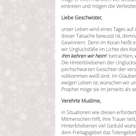
eintreten und mögen die Verletzt
Liebe Geschwister,
unser Leben wird eines Tages auf 
dieser Tatsache bewusst ist, demna
Gewinnern. Denn im Koran heißt es
wir Unglücksfälle im Lichte des Ko
ihm kehren wir heim
“ betrachten,
Die Hinterbliebenen der Unglückso
pechschwarzen Gesichter der verst
vollkommen weiß sind. Im Glauben
ewigen Leben ist, wünschen wir u
Prophet möge sie im Jenseits al
Verehrte Muslime,
in Situationen wie diesen erforder
Mitmenschen hilft, ihre Trauer teil
Hinterbliebenen viel Geduld wüns
dem Freitagsgebet das Totengebet