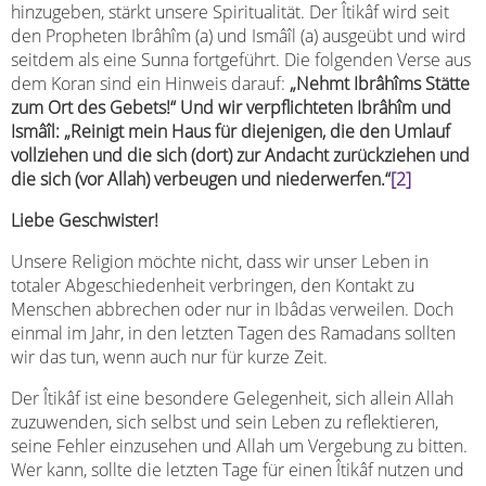
hinzugeben, stärkt unsere Spiritualität. Der Îtikâf wird seit
den Propheten Ibrâhîm (a) und Ismâîl (a) ausgeübt und wird
seitdem als eine Sunna fortgeführt. Die folgenden Verse aus
dem Koran sind ein Hinweis darauf:
„Nehmt Ibrâhîms Stätte
zum Ort des Gebets!“ Und wir verpflichteten Ibrâhîm und
Ismâîl: „Reinigt mein Haus für diejenigen, die den Umlauf
vollziehen und die sich (dort) zur Andacht zurückziehen und
die sich (vor Allah) verbeugen und niederwerfen.“
[2]
Liebe Geschwister!
Unsere Religion möchte nicht, dass wir unser Leben in
totaler Abgeschiedenheit verbringen, den Kontakt zu
Menschen abbrechen oder nur in Ibâdas verweilen. Doch
einmal im Jahr, in den letzten Tagen des Ramadans sollten
wir das tun, wenn auch nur für kurze Zeit.
Der Îtikâf ist eine besondere Gelegenheit, sich allein Allah
zuzuwenden, sich selbst und sein Leben zu reflektieren,
seine Fehler einzusehen und Allah um Vergebung zu bitten.
Wer kann, sollte die letzten Tage für einen Îtikâf nutzen und