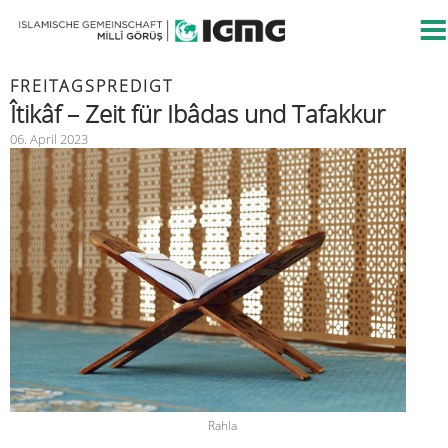
FREITAGSPREDIGT
Îtikâf – Zeit für Ibâdas und Tafakkur
06. April 2023
Rahla