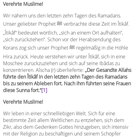
Verehrte Muslime!
Wir nähern uns den letzten zehn Tagen des Ramadans.
Unser geliebter Prophet ﷺ verbrachte diese Zeit im Îtikâf.
„Îtikâf“ bedeutet wörtlich, „sich an einem Ort aufhalten“,
„sich zurückziehen“. Schon vor der Herabsendung des
Korans zog sich unser Prophet ﷺ regelmäßig in die Höhle
Hira zurück. Heute verstehen wir unter Îtikâf, sich in eine
Moschee zurückzuziehen und sich auf seine Ibâdas zu
konzentrieren. Aîscha (r) überlieferte:
„Der Gesandte Allahs
führte den Îtikâf in den letzten zehn Tagen des Ramadans
bis zu seinem Ableben fort. Nach ihm führten seine Frauen
diese Sunna fort.“
[1]
Verehrte Muslime!
Wir leben in einer schnelllebigen Welt. Sich für eine
bestimmte Zeit allem Weltlichen zu entziehen, sich dem
Zikr, also dem Gedenken Gottes hinzugeben, sich intensiv
mit der Religion zu beschäftigen und seinem Schöpfer