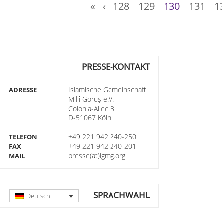
«
‹
128
129
130
131
1
PRESSE-KONTAKT
Islamische Gemeinschaft
ADRESSE
Millî Görüş e.V.
Colonia-Allee 3
D-51067 Köln
+49 221 942 240-250
TELEFON
+49 221 942 240-201
FAX
presse(at)igmg.org
MAIL
SPRACHWAHL
Deutsch